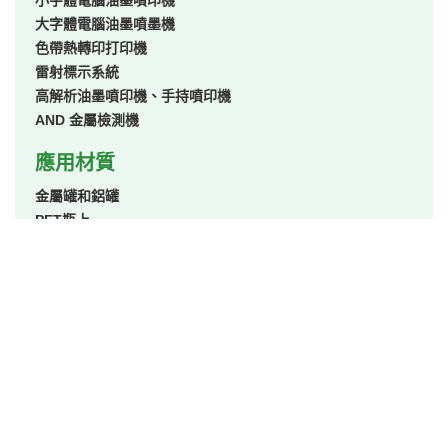
小字體電腦油墨噴印機
大字體電腦油墨噴墨機
色帶熱轉印打印機
雷射標示系統
高解析油墨噴印機、手持噴印機
AND 金屬檢測機
應用材質
金屬罐和鋁罐
PET瓶上
硬質塑膠容器
柔韌性薄膜和箔
玻璃瓶和玻璃容器
紙板
應用產業
糖果和糕點
烘焙食品和穀物食品
飲料