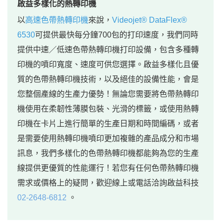
啟益多樣化的熱轉印機
以
高速色帶熱轉印機
來說，
Videojet® DataFlex®
6530
可提供最快每分鐘700包的打印速度，我們同時
提供中速／低速色帶熱轉印機打印設備，包含多種轉
印機的噴印寬度、速度可供您選擇。啟益多樣化且優
質的色帶熱轉印機技術，以及絕佳的設備性能，會是
您整個產線的生產力優勢！無論您需要將色帶熱轉印
機使用在柔韌性薄膜包裝、光滑的標籤，或使用熱轉
印機在卡片上進行簡單的生產日期和時間編碼，或者
是需要使用熱轉印機噴印更加複雜的產品成分和市場
訊息，我們多樣化的色帶熱轉印機都能夠為您的生產
線提供更優質的性能運行！若您有任何色帶熱轉印機
需求或價格上的疑問，歡迎線上或電話洽詢啟益科技
02-2648-6812
。