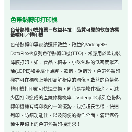
色帶熱轉印打印機
色帶熱轉印機推薦－啟益科技｜品質可靠的軟包裝標
籤噴印／轉印機
色帶熱轉印專家請選擇啟益，啟益的Videojet®
DataFlex®系列色帶熱轉印機(TTO)，常應用於軟包裝
薄膜打印，如：食品、糖果、小吃包裝的低密度聚乙
烯(LDPE)和金屬化薄膜、軟箔、鋁箔等，色帶熱轉印
機亦可在標籤上噴印高解析度的圖像。啟益的色帶熱
轉印機打印頭可快速更換，同時易損壞件極少，可減
少因打印造成的產線停機機率！Videojet®系列色帶熱
轉印機擁有轉印機的一流優勢，包括超長色帶、快速
列印、防錯功能佳、以及簡便的操作介面，滿足您各
種生產線上的色帶熱轉印機需求！