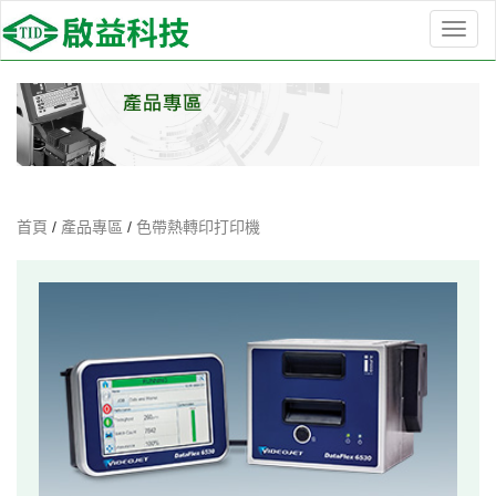
選
單
切
換
首頁
/
產品專區
/
色帶熱轉印打印機