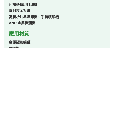
色帶熱轉印打印機
雷射標示系統
高解析油墨噴印機、手持噴印機
AND 金屬檢測機
應用材質
金屬罐和鋁罐
PET瓶上
硬質塑膠容器
柔韌性薄膜和箔
玻璃瓶和玻璃容器
紙板
應用產業
糖果和糕點
烘焙食品和穀物食品
飲料
乳製品包裝