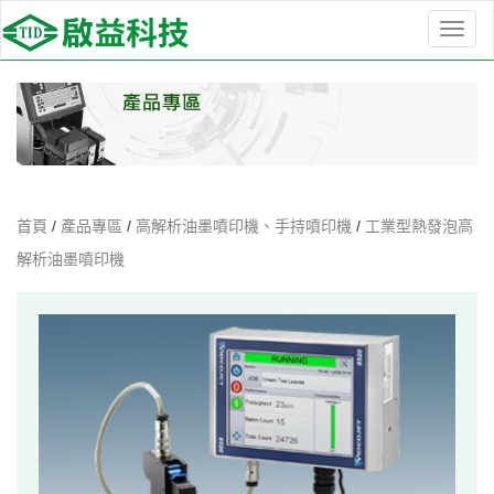
選
單
切
換
首頁
/
產品專區
/
高解析油墨噴印機、手持噴印機
/
工業型熱發泡高
解析油墨噴印機