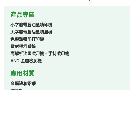
產品專區
小字體電腦油墨噴印機
大字體電腦油墨噴墨機
色帶熱轉印打印機
雷射標示系統
高解析油墨噴印機、手持噴印機
AND 金屬檢測機
應用材質
金屬罐和鋁罐
PET瓶上
硬質塑膠容器
柔韌性薄膜和箔
玻璃瓶和玻璃容器
紙板
應用產業