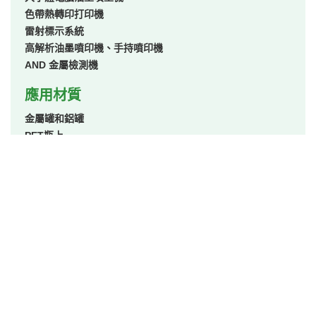
色帶熱轉印打印機
雷射標示系統
高解析油墨噴印機、手持噴印機
AND 金屬檢測機
應用材質
金屬罐和鋁罐
PET瓶上
硬質塑膠容器
柔韌性薄膜和箔
玻璃瓶和玻璃容器
紙板
應用產業
糖果和糕點
烘焙食品和穀物食品
飲料
乳製品包裝